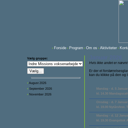
Forside
Program
Om os
Aktiviteter
Kont
•
•
•
•
•
Januar 2026
Vælg gruppe:
Hvis ikke andet er nævnt
Er der et forstørrelsesgla
kan du klikke på den og
•
August 2026
•
September 2026
Mandag - d. 5 Januar
kl. 14.30 Mandagscaf
•
November 2026
Onsdag - d. 7 Januar
kl. 19.00 Nytårsfest. 
Mandag - d. 12 Janua
kl. 19.30 Evangelisk 