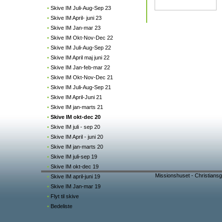
•
Skive IM Juli-Aug-Sep 23
•
Skive IM April- juni 23
•
Skive IM Jan-mar 23
•
Skive IM Okt-Nov-Dec 22
•
Skive IM Juli-Aug-Sep 22
•
Skive IM April maj juni 22
•
Skive IM Jan-feb-mar 22
•
Skive IM Okt-Nov-Dec 21
•
Skive IM Juli-Aug-Sep 21
•
Skive IM April-Juni 21
•
Skive IM jan-marts 21
•
Skive IM okt-dec 20
•
Skive IM juli - sep 20
•
Skive IM April - juni 20
•
Skive IM jan-marts 20
•
Skive IM juli-sep 19
•
Skive IM okt-dec 19
Missionshuset - Christiansg
•
Skive IM april-juni 19
•
Skive IM Jan-mar 19
•
Flyt til skive
•
Bedeliste